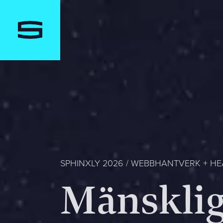
SPHINXLY 2026
WEBBHANTVERK + HEA
M
ä
n
s
k
l
i