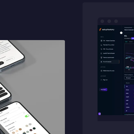
rkommer oftast redan samma dag
Mitt största problem är...
Företag *
Telefon *