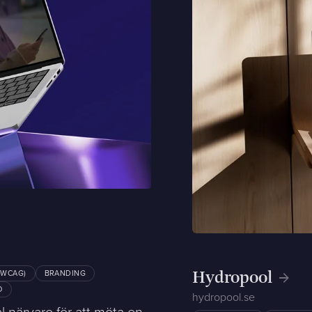
(WCAG)
BRANDING
Hydropool
O
hydropool.se