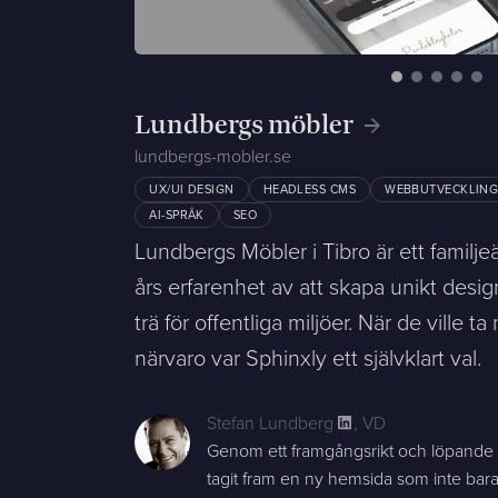
Meddelande
Lundbergs möbler
Bifoga en fil
lundbergs-mobler.se
UX/UI DESIGN
HEADLESS CMS
WEBBUTVECKLIN
Det är OK att Sphinxly använder mina uppgifter för att ko
AI-SPRÅK
SEO
Lundbergs Möbler i Tibro är ett famil
års erfarenhet av att skapa unikt desi
Sphinxly AB
+468-665 00 30
trä för offentliga miljöer. När de ville ta
Banérgatan 44
hej@sphinxly.se
närvaro var Sphinxly ett självklart val.
115 26 STHLM
Se på karta
Stefan Lundberg
,
VD
Genom ett framgångsrikt och löpande 
tagit fram en ny hemsida som inte bar