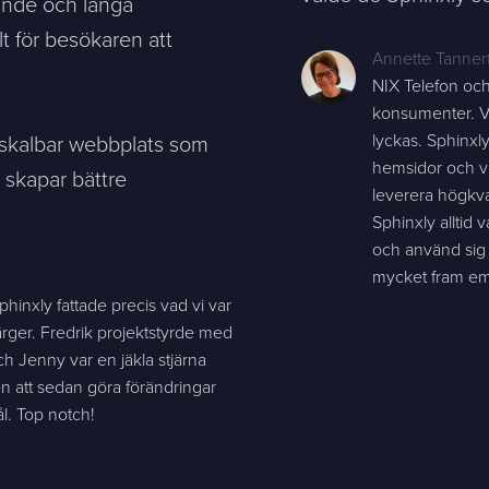
ande och långa
lt för besökaren att
Annette Tannerf
NIX Telefon oc
konsumenter. Vi
h skalbar webbplats som
lyckas. Sphinxly
hemsidor och vi
 skapar bättre
leverera högkval
Sphinxly alltid
och använd sig a
mycket fram emo
Sphinxly fattade precis vad vi var
rger. Fredrik projektstyrde med
h Jenny var en jäkla stjärna
n att sedan göra förändringar
l. Top notch!