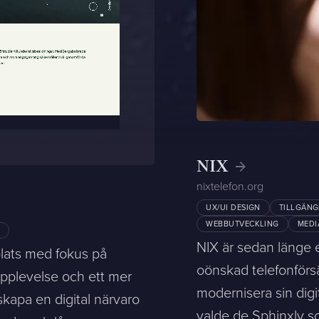
NIX
nixtelefon.org
UX/UI DESIGN
TILLGÄNG
WEBBUTVECKLING
MEDI
G
NIX är sedan länge e
lats med fokus på
oönskad telefonförs
rupplevelse och ett mer
modernisera sin digi
 skapa en digital närvaro
valde de Sphinxly so