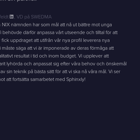
eldt
,
VD på SWEDMA
h NIX nämnden har som mål att nå ut bättre mot unga
 behövde därför anpassa vårt utseende och tilltal för att
 fick uppdraget att utifrån vår nya profil leverera nya
 måste säga att vi är imponerade av deras förmåga att
itativt resultat i tid och inom budget. Vi upplever att
 varit lyhörda och anpassat sig efter våra behov och önskemål
v sin teknik på bästa sätt för att vi ska nå våra mål. Vi ser
t att fortsätta samarbetet med Sphinxly!