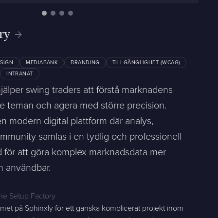
ry
Skicka meddelande
ESIGN
MEDIABANK
BRANDING
TILLGÄNGLIGHET (WCAG)
INTRANÄT
jälper swing traders att förstå marknadens
nde teman och agera med större precision.
n modern digital plattform där analys,
unity samlas i en tydlig och professionell
 för att göra komplex marknadsdata mer
och användbar.
he Setup Factory
amet på Sphinxly för ett ganska komplicerat projekt inom