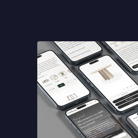
Kontakt
Berätta om er verksamhet, er vision och ert nuläge. Vi åte
Jag är...
Jag vill...
Namn *
E-post *