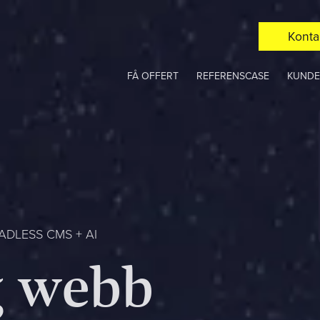
Konta
FÅ OFFERT
REFERENSCASE
KUNDE
DLESS CMS + AI
g
w
e
b
b