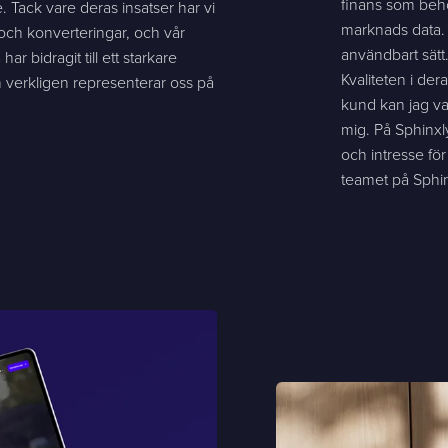
finans som beh
e. Tack vare deras insatser har vi
marknads data. O
 och konverteringar, och vår
användbart sätt
har bidragit till ett starkare
Kvaliteten i de
verkligen representerar oss på
kund kan jag va
mig. På Sphinxl
och intresse för
teamet på Sphin