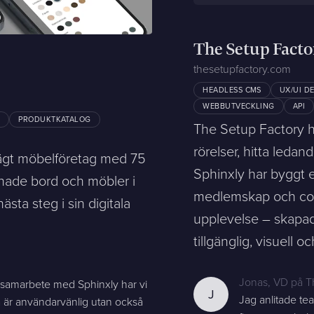
The Setup Facto
thesetupfactory.com
HEADLESS CMS
UX/UI D
WEBBUTVECKLING
API
G
PRODUKTKATALOG
ntakta mig. (
integritetspolicy
)
The Setup Factory h
rörelser, hitta leda
jeägt möbelföretag med 75
Sphinxly har byggt e
gnade bord och möbler i
medlemskap och comm
Befintlig kund? Support
 nästa steg i sin digitala
upplevelse – skapad
Om oss / Kontaktpersoner
Karriär på Sphinxly
tillgänglig, visuell 
LIA / Praktik
Jonas
,
VD på T
samarbete med Sphinxly har vi
J
Jag anlitade te
a är användarvänlig utan också