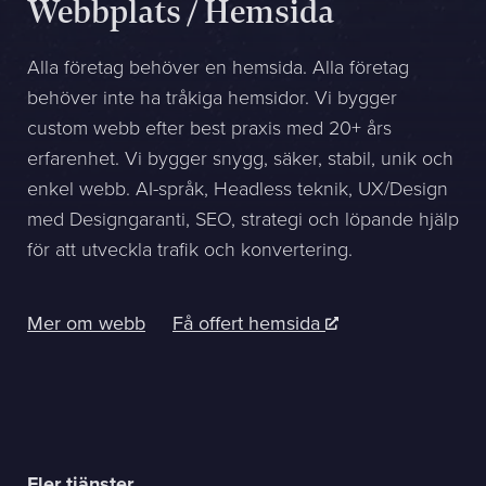
Webbplats / Hemsida
Sphinxly AB
Alla företag behöver en hemsida. Alla företag
Banérgatan 44
behöver inte ha tråkiga hemsidor. Vi bygger
115 26 STHLM
custom webb efter best praxis med 20+ års
Se på karta
erfarenhet. Vi bygger snygg, säker, stabil, unik och
enkel webb. AI-språk, Headless teknik, UX/Design
+468-665 00 30
med Designgaranti, SEO, strategi och löpande hjälp
hej@sphinxly.se
för att utveckla trafik och konvertering.
Befintlig kund? Support
Om oss / Kontaktpersoner
Mer om webb
Få offert hemsida
Karriär på Sphinxly
LIA / Praktik
Fler tjänster