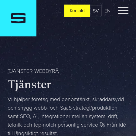
SV
EN
Kontakt
Kontakt
Berätta om er verksamhet, er vision och ert nuläge. Vi
återkommer oftast redan samma dag
Jag är...
TJÄNSTER WEBBYRÅ
Tjänster
Jag vill...
Vi hjälper företag med genomtänkt, skräddarsydd
och snygg webb- och SaaS-strategi/produktion
samt SEO, AI, integrationer mellan system, drift,
Mitt största problem är...
teknik och top-notch personlig service 🚀 Från idé
till långsiktigt resultat.