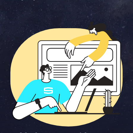
Namn *
Företag *
E-post *
Telefon *
Meddelande
Bifoga en fil
Det är OK att Sphinxly använder mina uppgifter för att kontakta
mig. (
integritetspolicy
)
Skicka meddelande