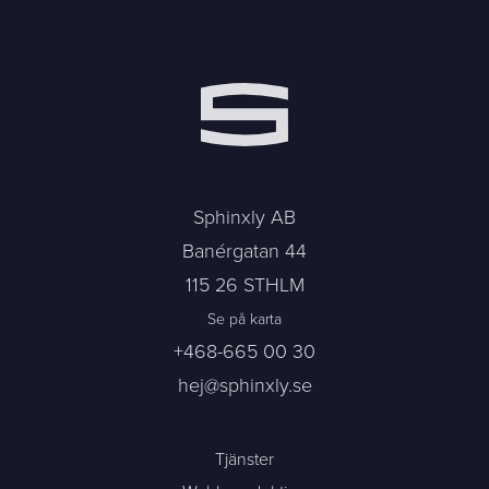
Sphinxly AB
Banérgatan 44
115 26 STHLM
Se på karta
+468-665 00 30
hej@sphinxly.se
Tjänster