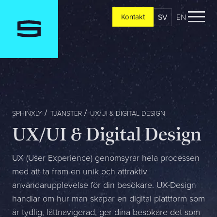
SV
EN
Kontakt
Kontakt
Berätta om er verksamhet, er vision och ert nuläge. Vi
återkommer oftast redan samma dag
Jag är...
SPHINXLY
TJÄNSTER
UX/UI & DIGITAL DESIGN
UX/UI & Digital Design
Jag vill...
UX (User Experience) genomsyrar hela processen
med att ta fram en unik och attraktiv
användarupplevelse för din besökare. UX-Design
Mitt största problem är...
handlar om hur man skapar en digital plattform som
är tydlig, lättnavigerad, ger dina besökare det som