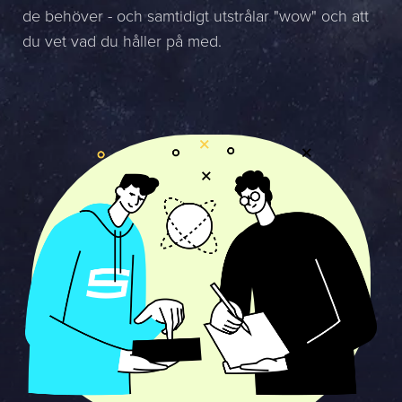
de behöver - och samtidigt utstrålar "wow" och att
Namn *
du vet vad du håller på med.
Företag *
E-post *
Telefon *
Meddelande
Bifoga en fil
Det är OK att Sphinxly använder mina uppgifter för att kontakta mig.
(
integritetspolicy
)
Skicka meddelande