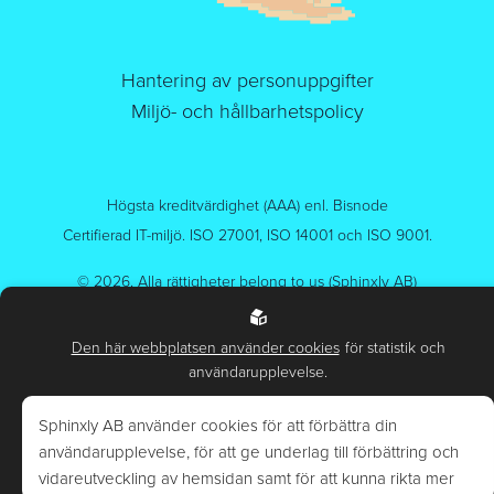
Hantering av personuppgifter
Miljö- och hållbarhetspolicy
Högsta kreditvärdighet (AAA) enl. Bisnode
Certifierad IT-miljö. ISO 27001, ISO 14001 och ISO 9001.
© 2026.
Alla rättigheter belong to us (Sphinxly AB)
Powered by
Easyweb
Den här webbplatsen använder cookies
för statistik och
användarupplevelse.
Sphinxly AB använder cookies för att förbättra din
användarupplevelse, för att ge underlag till förbättring och
vidareutveckling av hemsidan samt för att kunna rikta mer