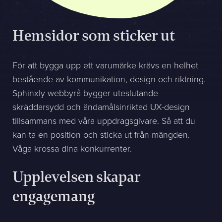
Sphinxly AB
Hemsidor som sticker ut
Banérgatan 44
115 26 STHLM
För att bygga upp ett varumärke krävs en helhet
Se på karta
bestående av kommunikation, design och riktning.
+468-665 00 30
Sphinxly webbyrå bygger uteslutande
hej@sphinxly.se
skräddarsydd och ändamålsinriktad UX-design
tillsammans med våra uppdragsgivare. Så att du
Befintlig kund? Support
kan ta en position och sticka ut från mängden.
Om oss / Kontaktpersoner
Våga krossa dina konkurrenter.
Karriär på Sphinxly
LIA / Praktik
Upplevelsen skapar
engagemang