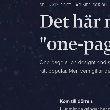
SPHINXLY
DET HÄR MED SCROLL
Det här 
"one-pa
One-page är en designtrend s
rätt populär. Men vem gillar d
Kom till dörren.
Hur många gånger har m