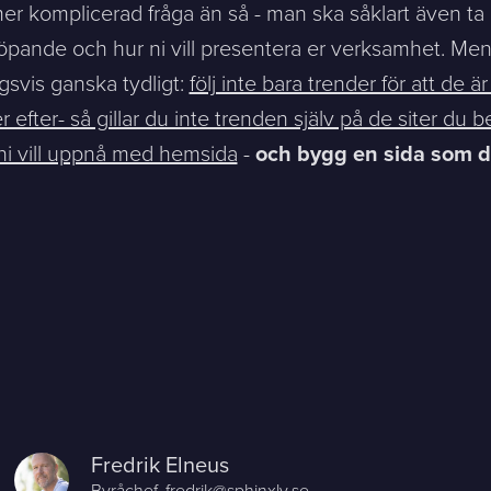
 mer komplicerad fråga än så - man ska såklart även ta h
löpande och hur ni vill presentera er verksamhet. M
ngsvis ganska tydligt:
följ inte bara trender för att de 
 efter- så gillar du inte trenden själv på de siter du 
 ni vill uppnå med hemsida
-
och bygg en sida som du
Fredrik Elneus
Byråchef,
fredrik@sphinxly.se