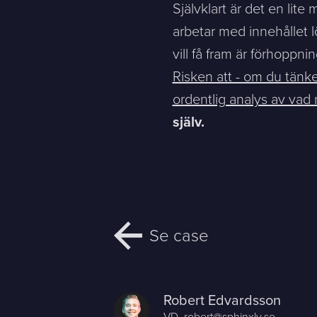
Självklart är det en lite
arbetar med innehållet 
vill få fram är förhoppni
Risken att - om du tänker
ordentlig analys av vad
själv.
Se case
Robert Edvardsson
VD,
robert@sphinxly.se