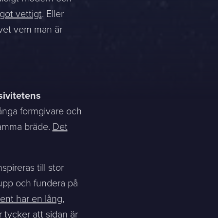
got vettigt
. Eller
t vet vem man är
sivitetens
många formgivare och
 samma bräde.
Det
nspireras till stor
 upp och fundera på
rent har en lång,
 tycker att sidan är