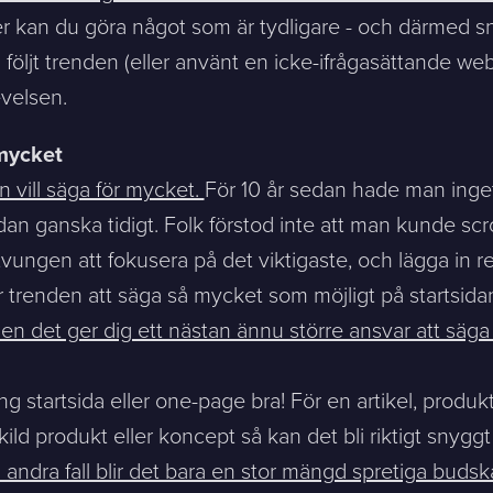
er kan du göra något som är tydligare - och därmed s
 följt trenden (eller använt en icke-ifrågasättande we
evelsen.
 mycket
n vill säga för mycket.
För 10 år sedan hade man inget
an ganska tidigt. Folk förstod inte att man kunde scrol
ungen att fokusera på det viktigaste, och lägga in re
rkommer oftast redan samma dag
r trenden att säga så mycket som möjligt på startsidan,
en det ger dig ett nästan ännu större ansvar att säga r
Mitt största problem är...
lång startsida eller one-page bra! För en artikel, produ
ld produkt eller koncept så kan det bli riktigt snygg
Företag *
 andra fall blir det bara en stor mängd spretiga budsk