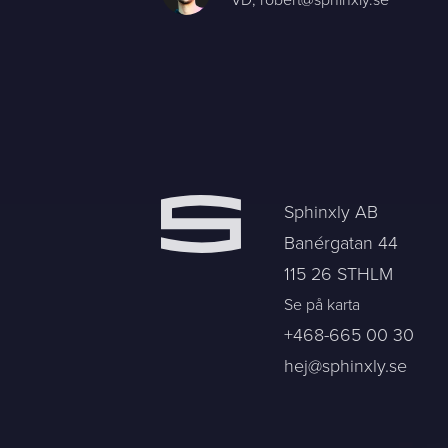
Sphinxly AB
Banérgatan 44
115 26 STHLM
Se på karta
+468-665 00 30
hej@sphinxly.se