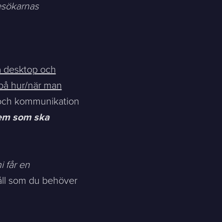
sökarnas
å desktop och
Skicka meddelande
 på hur/när man
 och kommunikation
vem som ska
i får en
åll som du behöver