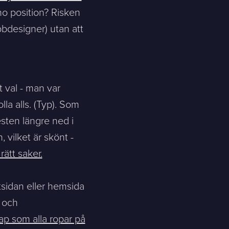
no position? Risken
bbdesigner) utan att
 val - man var
la alls. (Typ). Som
sten längre ned i
 vilket är skönt -
ätt saker.
ktsidan eller hemsida
t och
ap som alla ropar på