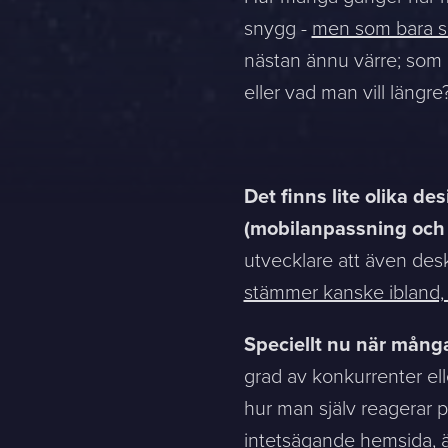
snygg -
men som bara scr
nästan ännu värre; som b
eller vad man vill längre
Det finns lite olika d
(mobilanpassning och "
utvecklare att även des
stämmer kanske ibland, 
Speciellt nu när många
grad av konkurrenter ell
hur man själv reagerar 
intetsägande hemsida, är