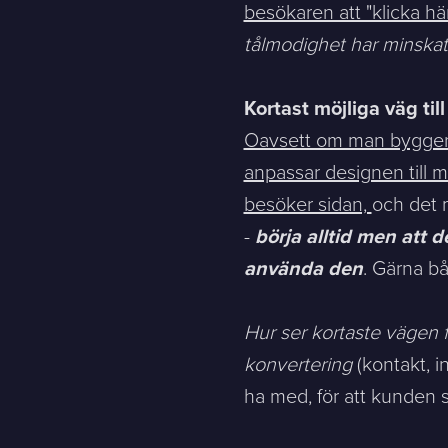
besökaren att "klicka här
E-post *
tålmodighet har minskat 
Kortast möjliga väg til
Meddelande
Oavsett om man bygger e
anpassar designen till 
Bifoga en fil
besöker sidan,
och det 
-
börja alltid men att
Det är OK att Sphinxly använder mina uppgifter för att ko
använda den
. Gärna bå
Hur ser kortaste vägen f
Sphinxly AB
+468-665 00 30
konvertering
(kontakt, i
Banérgatan 44
hej@sphinxly.se
ha med, för att kunden s
115 26 STHLM
Se på karta