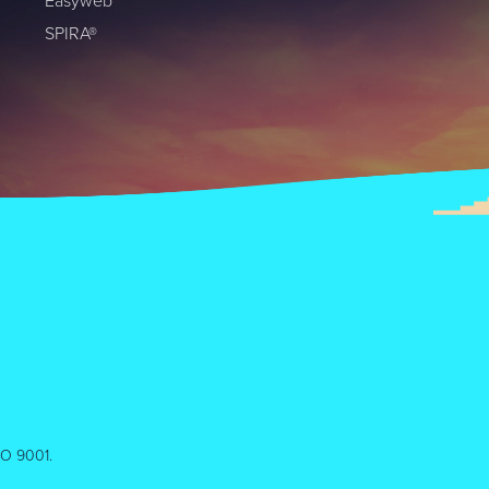
Easyweb
SPIRA®
ISO 9001.