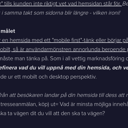
" tills kunden inte riktigt vet vad hemsidan står för.
Be
Telefon *
i samma takt som sidorna blir längre - vilken ironi!
l målet
n hemsida med ett "mobile first"-tänk eller börjar p
mobilt, så är användarmönstren annorlunda beroende
måste man tänka på. Som i all vettig marknadsföring
 definera vad du vill uppnå med din hemsida, och 
ntakta mig. (
integritetspolicy
)
de ur ett mobilt och desktop perspektiv.
rån att besökaren landar på din hemsida till dess att n
Befintlig kund? Support
ntresseanmälan, köp) ut= Vad är minsta möjliga inneh
Om oss / Kontaktpersoner
ka ta vägen dit du vill att den ska ta vägen?
Karriär på Sphinxly
LIA / Praktik