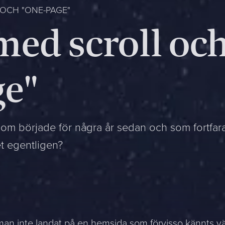
 OCH "ONE-PAGE"
med scroll oc
ge"
om började för några år sedan och som fortfar
et egentligen?
an inte landat på en hemsida som förvisso kännts v