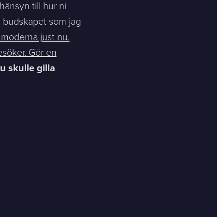
änsyn till hur ni
en budskapet som jag
är moderna just nu.
besöker. Gör en
 skulle gilla