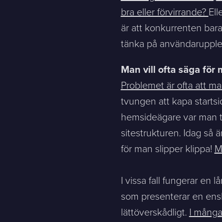
bra eller förvirrande?
Ell
är att konkurrenten bara
tänka på användaruppl
Man vill ofta säga för
Kontakt
Problemet är ofta att ma
tvungen att kapa startsid
hemsideägare var man tv
Berätta om er verksamhet, er vision och ert nuläge. Vi åte
sitestrukturen. Idag så ä
för man slipper klippa!
M
Jag är...
Jag vill...
I vissa fall fungerar en 
som presenterar en enski
Namn *
lättöverskådligt.
I många