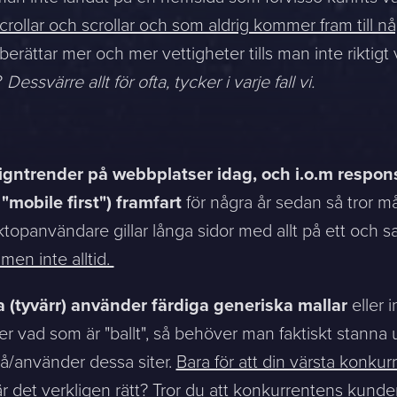
ollar och scrollar och som aldrig kommer fram till nå
erättar mer och mer vettigheter tills man inte riktig
?
Dessvärre allt för ofta, tycker i varje fall vi.
esigntrender på webbplatser idag, och i.o.m respon
mobile first") framfart
för några år sedan så tror 
ktopanvändare gillar långa sidor med allt på ett och
men inte alltid.
 (tyvärr) använder färdiga generiska mallar
eller i
er vad som är "ballt", så behöver man faktiskt stanna
på/använder dessa siter.
Bara för att din värsta konkur
 det verkligen rätt? Tror du att konkurrentens kunder