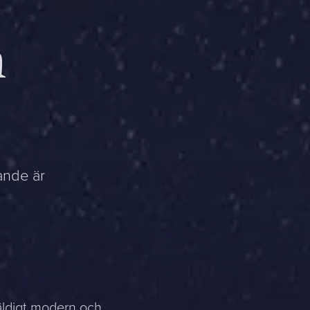
h
ande är
äldigt modern och