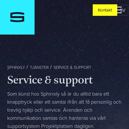
SV
Kontakt
Kontakt
Berätta om er verksamhet, er vision och ert nuläge. Vi återko
redan samma dag
Jag är...
SPHINXLY
TJÄNSTER
SERVICE & SUPPORT
Service & support
Jag vill...
Som kund hos Sphinxly så är du alltid bara ett
knapptryck eller ett samtal ifrån att få personlig och
trevlig hjälp och service. Ärenden och
Mitt största problem är...
kommunikation samlas och hanteras via vårt
supportsystem Projektplatsen dagligen.