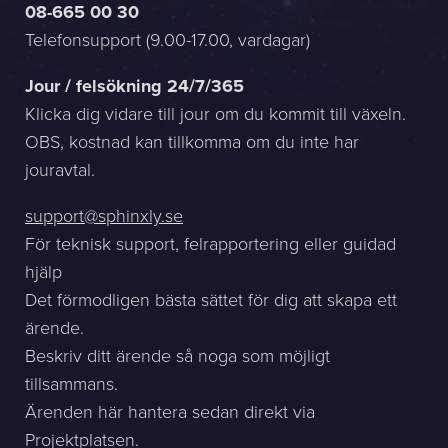
08-665 00 30
Telefonsupport (9.00-17.00, vardagar)
Sphinxly AB
Banérgatan 44
Jour / felsökning 24/7/365
115 26 STHLM
Klicka dig vidare till jour om du kommit till växeln.
Se på karta
OBS, kostnad kan tillkomma om du inte har
jouravtal.
+468-665 00 30
hej@sphinxly.se
support@sphinxly.se
För teknisk support, felrapportering eller guidad
Befintlig kund? Support
hjälp
Om oss / Kontaktpersoner
Det förmodligen bästa sättet för dig att skapa ett
Karriär på Sphinxly
ärende.
LIA / Praktik
Beskriv ditt ärende så noga som möjligt
tillsammans.
Ärenden här hantera sedan direkt via
Projektplatsen.