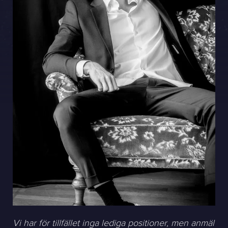
Sphinxly AB
Banérgatan 44
115 26 STHLM
Se på karta
+468-665 00 30
hej@sphinxly.se
Befintlig kund? Support
Om oss / Kontaktpersoner
Karriär på Sphinxly
LIA / Praktik
Vi har för tillfället inga lediga positioner, men anmäl