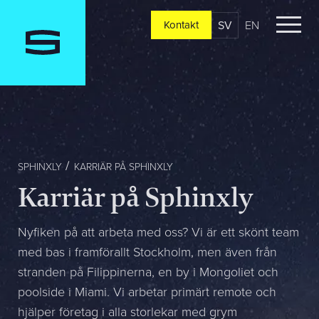
SV
EN
Kontakt
Kontakt
Berätta om er verksamhet, er vision och ert nuläge. Vi
återkommer oftast redan samma dag
Jag är...
SPHINXLY
KARRIÄR PÅ SPHINXLY
Karriär på Sphinxly
Jag vill...
Nyfiken på att arbeta med oss? Vi är ett skönt team
med bas i framförallt Stockholm, men även från
stranden på Filippinerna, en by i Mongoliet och
Mitt största problem är...
poolside i Miami. Vi arbetar primärt remote och
hjälper företag i alla storlekar med grym