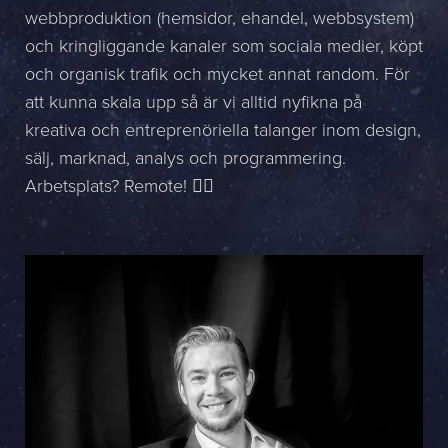
webbproduktion (hemsidor, ehandel, webbsystem)
Namn *
och kringliggande kanaler som sociala medier, köpt
och organisk trafik och mycket annat random. För
Företag *
att kunna skala upp så är vi alltid nyfikna på
E-post *
kreativa och entreprenöriella talanger inom design,
sälj, marknad, analys och programmering.
Telefon *
Arbetsplats? Remote! 🏄‍♂️
Meddelande
Bifoga en fil
Det är OK att Sphinxly använder mina uppgifter för att kontakta
mig. (
integritetspolicy
)
Skicka meddelande