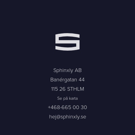
Sphinxly AB
Banérgatan 44
115 26 STHLM
Se på karta
+468-665 00 30
hej@sphinxly.se