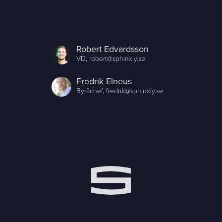
Robert Edvardsson
VD,
robert@sphinxly.se
Fredrik Elneus
Byråchef,
fredrik@sphinxly.se