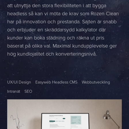
att utnyttja den stora flexibiliteten i att bygga
Namn *
headless så kan vi möta de krav som Rozen Clean
har på innovation och prestanda. Sajten är snabb
Företag *
och erbjuder en skräddarsydd kalkylator där
E-post *
kunder kan boka städning och räkna ut pris
baserat på olika val. Maximal kundupplevelse ger
Telefon *
hög kundlojalitet och konverteringsnivå.
Meddelande
UX/UI Design
Easyweb Headless CMS
Webbutveckling
Bifoga en fil
Intranät
SEO
Det är OK att Sphinxly använder mina uppgifter för att kontakta
mig. (
integritetspolicy
)
Skicka meddelande