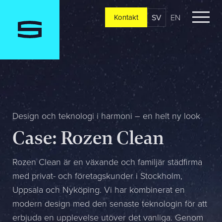
SV
EN
Kontakt
Kontakt
Berätta om er verksamhet, er vision och ert nuläge. Vi
återkommer oftast redan samma dag
Jag är...
Design och teknologi i harmoni – en helt ny look
Case: Rozen Clean
Jag vill...
Rozen Clean är en växande och familjär städfirma
med privat- och företagskunder i Stockholm,
Uppsala och Nyköping. Vi har kombinerat en
Mitt största problem är...
modern design med den senaste teknologin för att
erbjuda en upplevelse utöver det vanliga. Genom