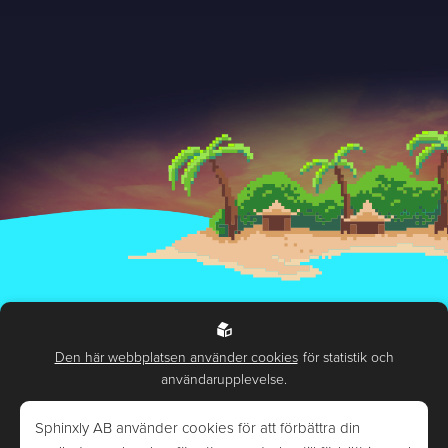
Hantering av personuppgifter
Miljö- och hållbarhetspolicy
Den här webbplatsen använder cookies
för statistik och
användarupplevelse.
Sphinxly AB använder cookies för att förbättra din
Högsta kreditvärdighet (AAA) enl. Bisnode