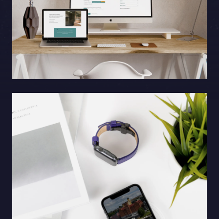
Sphinxly AB
Banérgatan 44
115 26 STHLM
Se på karta
+468-665 00 30
hej@sphinxly.se
Befintlig kund? Support
Om oss / Kontaktpersoner
Karriär på Sphinxly
LIA / Praktik