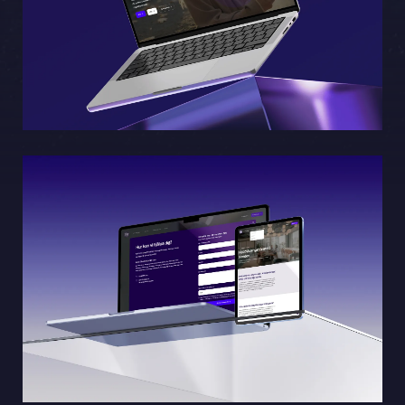
Sphinxly AB
Banérgatan 44
115 26 STHLM
Se på karta
+468-665 00 30
hej@sphinxly.se
Befintlig kund? Support
Om oss / Kontaktpersoner
Karriär på Sphinxly
LIA / Praktik