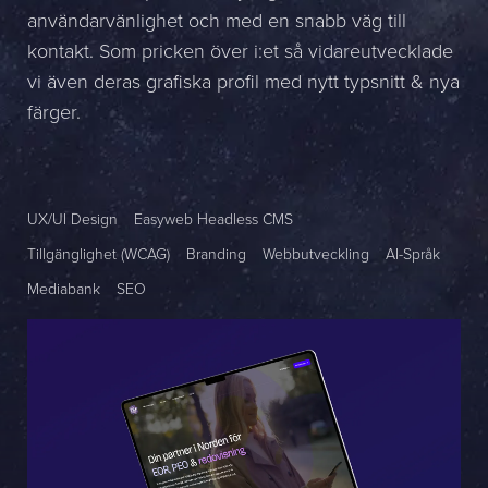
användarvänlighet och med en snabb väg till
Namn *
kontakt. Som pricken över i:et så vidareutvecklade
vi även deras grafiska profil med nytt typsnitt & nya
Företag *
färger.
E-post *
Telefon *
UX/UI Design
Easyweb Headless CMS
Tillgänglighet (WCAG)
Branding
Webbutveckling
AI-Språk
Meddelande
Mediabank
SEO
Bifoga en fil
Det är OK att Sphinxly använder mina uppgifter för att kontakta
mig. (
integritetspolicy
)
Skicka meddelande