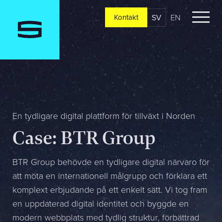
SV
EN
Kontakt
Kontakt
Berätta om er verksamhet, er vision och ert nuläge. Vi
återkommer oftast redan samma dag
Jag är...
En tydligare digital plattform för tillväxt i Norden
Case: BTR Group
Jag vill...
BTR Group behövde en tydligare digital närvaro för
att möta en internationell målgrupp och förklara ett
komplext erbjudande på ett enkelt sätt. Vi tog fram
Mitt största problem är...
en uppdaterad digital identitet och byggde en
modern webbplats med tydlig struktur, förbättrad