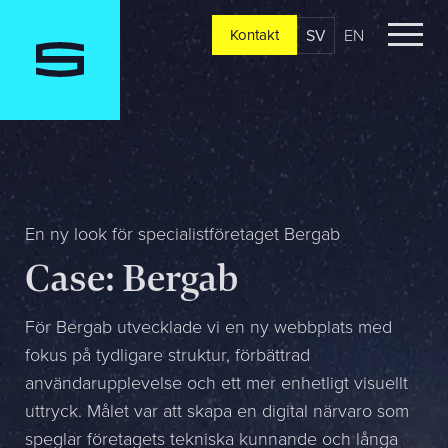
SV
EN
Kontakt
Kontakt
Berätta om er verksamhet, er vision och ert nuläge. Vi
återkommer oftast redan samma dag
Jag är...
En ny look för specialistföretaget Bergab
Case: Bergab
Jag vill...
För Bergab utvecklade vi en ny webbplats med
fokus på tydligare struktur, förbättrad
användarupplevelse och ett mer enhetligt visuellt
Mitt största problem är...
uttryck. Målet var att skapa en digital närvaro som
speglar företagets tekniska kunnande och långa