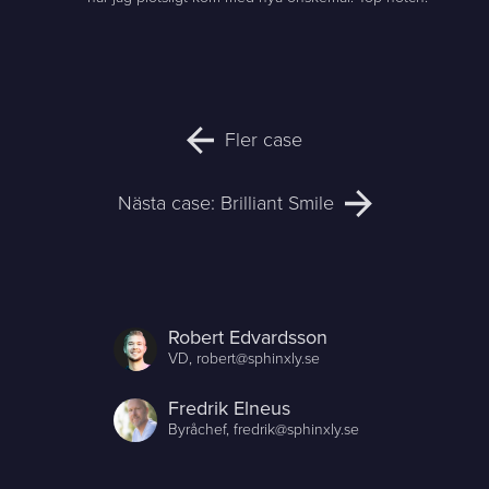
Fler case
Nästa case: Brilliant Smile
Robert Edvardsson
VD,
robert@sphinxly.se
Fredrik Elneus
Byråchef,
fredrik@sphinxly.se