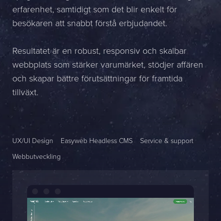
erfarenhet, samtidigt som det blir enkelt för
Namn *
besökaren att snabbt förstå erbjudandet.
Företag *
Resultatet är en robust, responsiv och skalbar
E-post *
webbplats som stärker varumärket, stödjer affären
och skapar bättre förutsättningar för framtida
Telefon *
tillväxt.
Meddelande
UX/UI Design
Easyweb Headless CMS
Service & support
Bifoga en fil
Webbutveckling
Det är OK att Sphinxly använder mina uppgifter för att kontakta
mig. (
integritetspolicy
)
Skicka meddelande