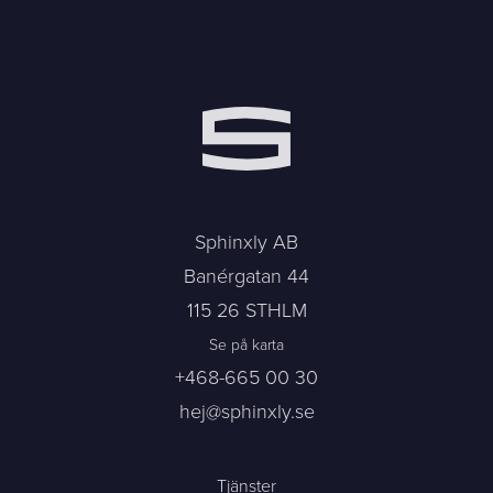
Sphinxly AB
Banérgatan 44
115 26 STHLM
Se på karta
+468-665 00 30
hej@sphinxly.se
Tjänster