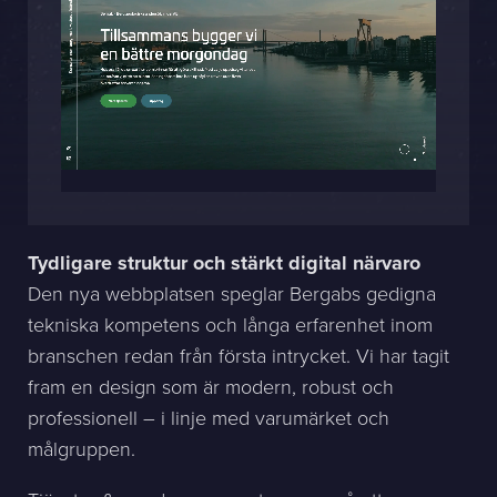
Sphinxly AB
Banérgatan 44
115 26 STHLM
Se på karta
+468-665 00 30
hej@sphinxly.se
Tydligare struktur och stärkt digital närvaro
Befintlig kund? Support
Den nya webbplatsen speglar Bergabs gedigna
Om oss / Kontaktpersoner
tekniska kompetens och långa erfarenhet inom
Karriär på Sphinxly
branschen redan från första intrycket. Vi har tagit
LIA / Praktik
fram en design som är modern, robust och
professionell – i linje med varumärket och
målgruppen.