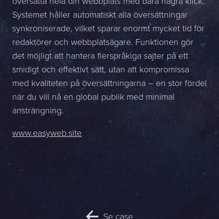
översätta hela din webbplats med bara några klick.
Namn *
Systemet håller automatiskt alla översättningar
synkroniserade, vilket sparar enormt mycket tid för
Företag *
redaktörer och webbplatsägare. Funktionen gör
det möjligt att hantera flerspråkiga sajter på ett
E-post *
smidigt och effektivt sätt, utan att kompromissa
med kvaliteten på översättningarna – en stor fördel
Telefon *
när du vill nå en global publik med minimal
ansträngning.
Meddelande
www.easyweb.site
Bifoga en fil
Det är OK att Sphinxly använder mina uppgifter för att kontakta
mig. (
integritetspolicy
)
Skicka meddelande
Se case