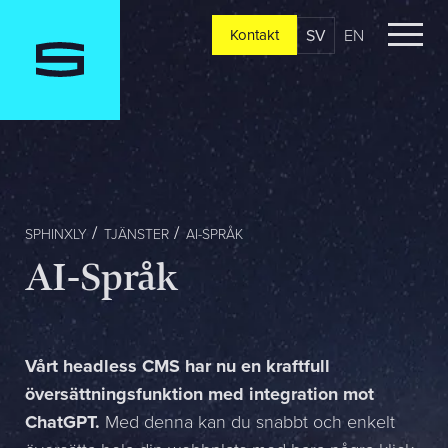
SV
EN
Kontakt
Kontakt
Berätta om er verksamhet, er vision och ert nuläge. Vi
återkommer oftast redan samma dag
Jag är...
SPHINXLY
TJÄNSTER
AI-SPRÅK
AI-Språk
Jag vill...
Vårt headless CMS har nu en kraftfull
översättningsfunktion med integration mot
Mitt största problem är...
ChatGPT.
Med denna kan du snabbt och enkelt