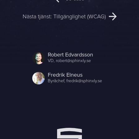
Sphinxly AB
Nästa tjänst:
Tillgänglighet (WCAG)
Banérgatan 44
115 26 STHLM
Se på karta
Robert Edvardsson
+468-665 00 30
VD,
robert@sphinxly.se
hej@sphinxly.se
Fredrik Elneus
Befintlig kund? Support
Byråchef,
fredrik@sphinxly.se
Om oss / Kontaktpersoner
Karriär på Sphinxly
LIA / Praktik