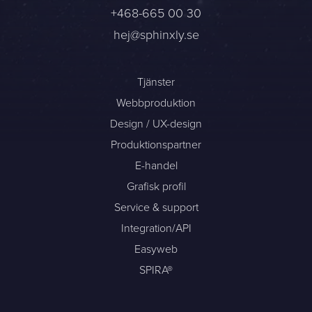
+468-665 00 30
hej@sphinxly.se
Sphinxly AB
Banérgatan 44
115 26 STHLM
Tjänster
Se på karta
Webbproduktion
Design / UX-design
+468-665 00 30
Produktionspartner
hej@sphinxly.se
E-handel
Befintlig kund? Support
Grafisk profil
Om oss / Kontaktpersoner
Service & support
Karriär på Sphinxly
Integration/API
LIA / Praktik
Easyweb
SPIRA®