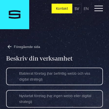
SV
EN
Kontakt
Kontakt
Berätta om er verksamhet, er vision och ert nuläge. Vi
återkommer oftast redan samma dag
Föregående sida
Jag är...
Beskriv din verksamhet
Etablerat företag (har befintlig webb och viss
Jag vill...
digital strategi)
Nystartat företag (har ingen webb eller digital
Mitt största problem är...
strategi)