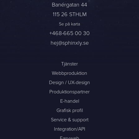
Banérgatan 44
115 26 STHLM
Sphinxly AB
Banérgatan 44
Se på karta
+468-665 00 30
115 26 STHLM
hej@sphinxly.se
Se på karta
+468-665 00 30
Tjänster
hej@sphinxly.se
Webbproduktion
Befintlig kund? Support
Design / UX-design
Om oss / Kontaktpersoner
Produktionspartner
Karriär på Sphinxly
E-handel
LIA / Praktik
Grafisk profil
Service & support
Integration/API
Easyweb