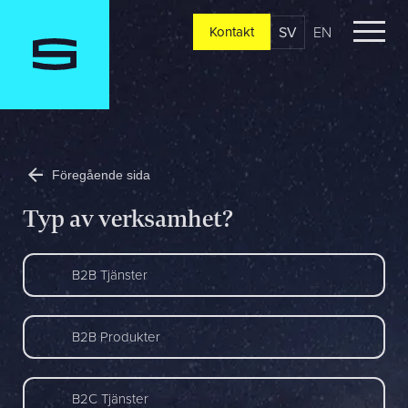
SV
EN
Kontakt
Kontakt
Berätta om er verksamhet, er vision och ert nuläge. Vi
återkommer oftast redan samma dag
Föregående sida
Jag är...
Typ av verksamhet?
B2B Tjänster
Jag vill...
B2B Produkter
Mitt största problem är...
B2C Tjänster