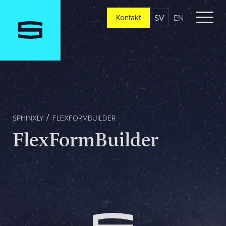
SV
EN
Kontakt
Kontakt
Berätta om er verksamhet, er vision och ert nuläge. Vi
återkommer oftast redan samma dag
Jag är...
SPHINXLY
FLEXFORMBUILDER
FlexFormBuilder
Jag vill...
Mitt största problem är...