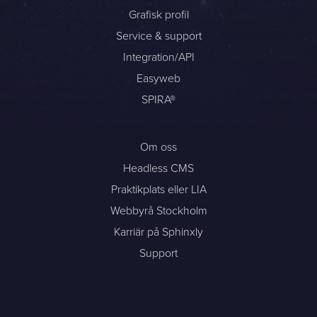
Grafisk profil
Sphinxly AB
Service & support
Banérgatan 44
Integration/API
115 26 STHLM
Easyweb
Se på karta
SPIRA®
+468-665 00 30
Om oss
hej@sphinxly.se
Headless CMS
Befintlig kund? Support
Praktikplats eller LIA
Om oss / Kontaktpersoner
Webbyrå Stockholm
Karriär på Sphinxly
Karriär på Sphinxly
LIA / Praktik
Support