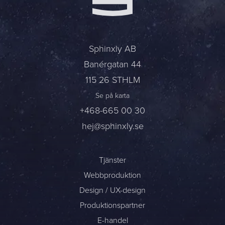
Namn *
Företag *
Sphinxly AB
Banérgatan 44
E-post *
115 26 STHLM
Telefon *
Se på karta
+468-665 00 30
Meddelande
hej@sphinxly.se
Bifoga en fil
Tjänster
Webbproduktion
Det är OK att Sphinxly använder mina uppgifter för att kontakta
mig. (
integritetspolicy
)
Design / UX-design
Produktionspartner
Skicka meddelande
E-handel