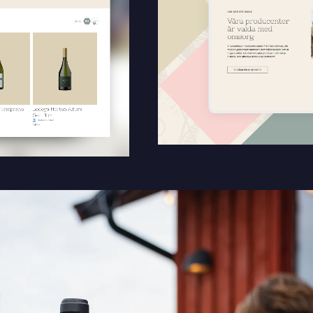
ntakta mig. (
integritetspolicy
)
Befintlig kund? Support
Om oss / Kontaktpersoner
Karriär på Sphinxly
LIA / Praktik