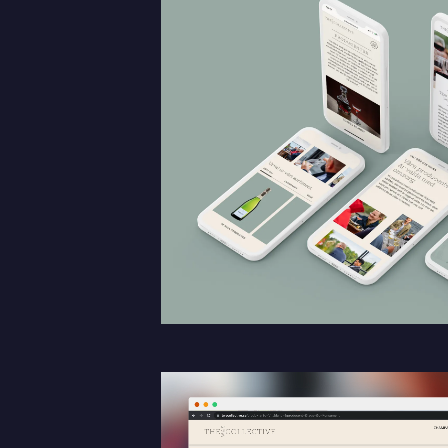
Kontakt
Berätta om er verksamhet, er vision och ert nuläge. Vi åte
Jag är...
Jag vill...
Namn *
E-post *