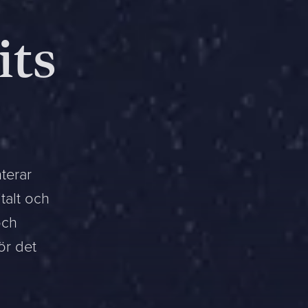
its
terar
talt och
och
ör det