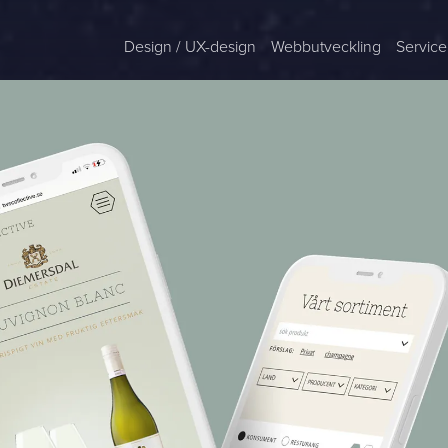
Design / UX-design
Webbutveckling
Service