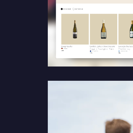
Meddelande
Bifoga en fil
Det är OK att Sphinxly använder mina uppgifter för att ko
Sphinxly AB
+468-665 00 30
Banérgatan 44
hej@sphinxly.se
115 26 STHLM
Se på karta