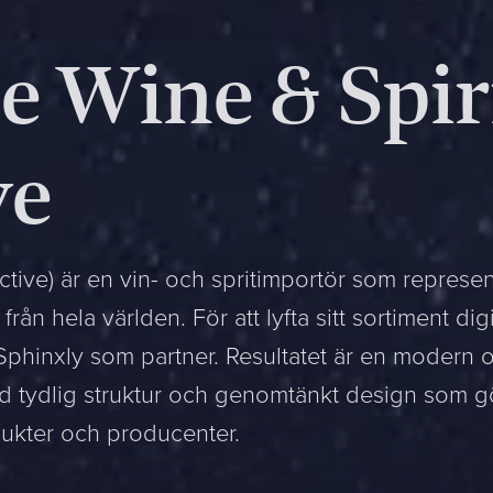
e Wine & Spir
ve
tive) är en vin- och spritimportör som represen
ån hela världen. För att lyfta sitt sortiment digi
phinxly som partner. Resultatet är en modern 
 tydlig struktur och genomtänkt design som g
dukter och producenter.