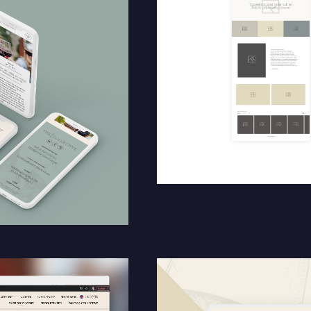
rkommer oftast redan samma dag
Mitt största problem är...
Företag *
Telefon *