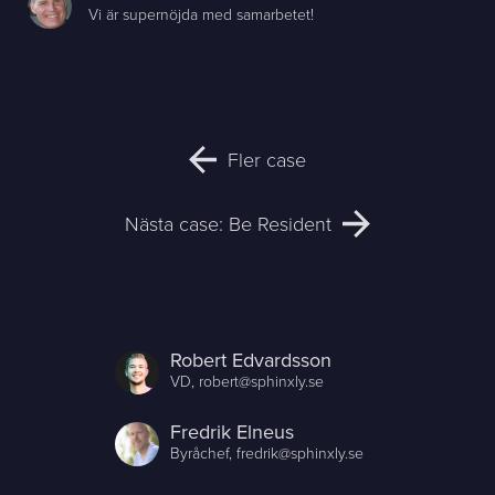
Vi är supernöjda med samarbetet!
Fler case
Nästa case: Be Resident
Robert Edvardsson
VD,
robert@sphinxly.se
Fredrik Elneus
Byråchef,
fredrik@sphinxly.se