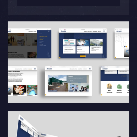
Sphinxly AB
Banérgatan 44
115 26 STHLM
Se på karta
+468-665 00 30
hej@sphinxly.se
Befintlig kund? Support
Om oss / Kontaktpersoner
Karriär på Sphinxly
LIA / Praktik