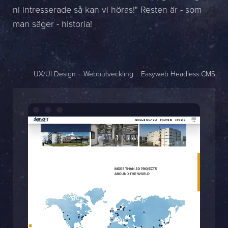
ni intresserade så kan vi höras!" Resten är - som
Namn *
man säger - historia!
Företag *
E-post *
UX/UI Design
Webbutveckling
Easyweb Headless CMS
Telefon *
Meddelande
Bifoga en fil
Det är OK att Sphinxly använder mina uppgifter för att kontakta
mig. (
integritetspolicy
)
Skicka meddelande