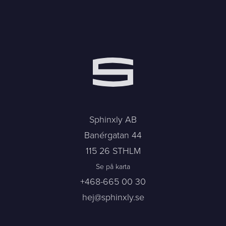
Sphinxly AB
Banérgatan 44
115 26 STHLM
Se på karta
+468-665 00 30
hej@sphinxly.se