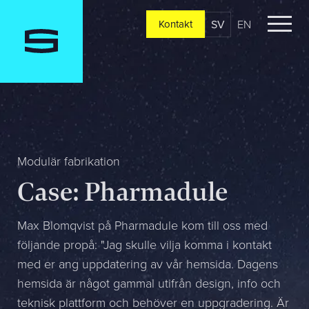
SV
EN
Kontakt
Kontakt
Berätta om er verksamhet, er vision och ert nuläge. Vi
återkommer oftast redan samma dag
Jag är...
Modulär fabrikation
Case: Pharmadule
Jag vill...
Max Blomqvist på Pharmadule kom till oss med
följande propå: "Jag skulle vilja komma i kontakt
med er ang uppdatering av vår hemsida. Dagens
Mitt största problem är...
hemsida är något gammal utifrån design, info och
teknisk plattform och behöver en uppgradering. Är