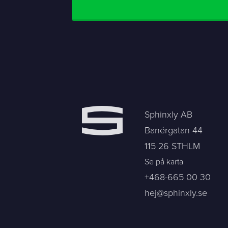
Sphinxly AB
Banérgatan 44
115 26 STHLM
Se på karta
+468-665 00 30
hej@sphinxly.se