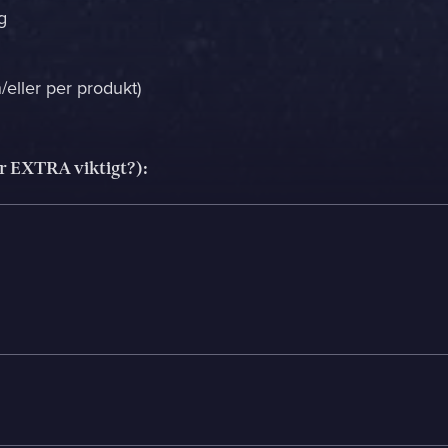
g
h/eller per produkt)
r EXTRA viktigt?):
rkommer oftast redan samma dag
Mitt största problem är...
Företag *