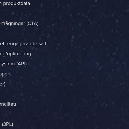
ch produktdata
örfrågningar (CTA)
 ett engagerande sätt
ing/optimering
system (API)
pport
er)
nalitet)
 (3PL)