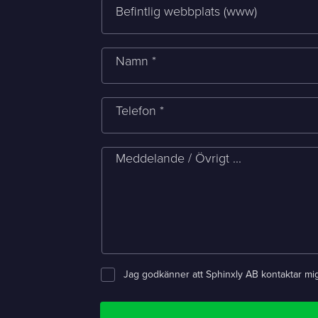
Befintlig webbplats (www)
E-post *
Namn *
Meddelande
Telefon *
Bifoga en fil
Meddelande / Övrigt ...
Det är OK att Sphinxly använder mina uppgifter för att ko
Sphinxly AB
+468-665 00 30
Banérgatan 44
hej@sphinxly.se
Jag godkänner att Sphinxly AB kontaktar mi
115 26 STHLM
Se på karta