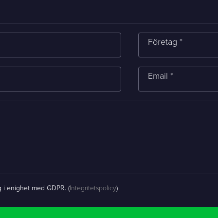
Telefon *
Företag *
Email *
ntakta mig. (
integritetspolicy
)
Befintlig kund? Support
Om oss / Kontaktpersoner
g i enighet med GDPR. (
Integritetspolicy
)
Karriär på Sphinxly
LIA / Praktik