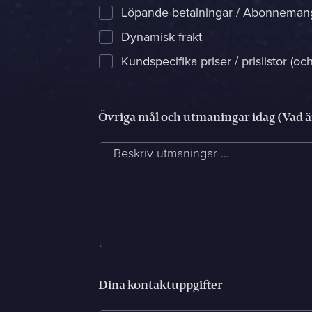
Löpande betalningar / Abonneman
Dynamisk frakt
Kundspecifika priser / prislistor (oc
Övriga mål och utmaningar idag (Vad ä
Kontakt
Beskriv utmaningar ...
Berätta om er verksamhet, er vision och ert nuläge. Vi åte
Jag är...
Jag vill...
Dina kontaktuppgifter
Namn *