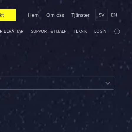
kt
Hem
Om oss
Tjänster
SV
EN
R BERÄTTAR
SUPPORT & HJÄLP
TEKNIK
LOGIN
Synka med OS
Ljus
Mörk