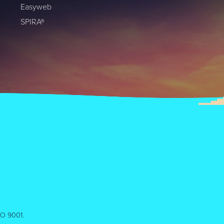
Easyweb
SPIRA®
ISO 9001.