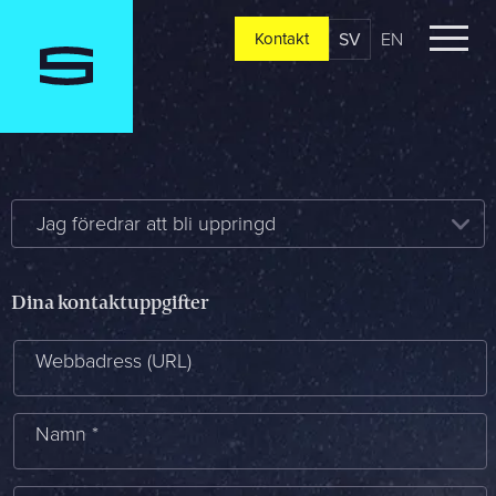
SV
EN
Kontakt
Kontakt
Berätta om er verksamhet, er vision och ert nuläge. Vi
återkommer oftast redan samma dag
Jag föredrar att bli uppringd
Jag är...
Dina kontaktuppgifter
Jag vill...
Webbadress (URL)
Namn *
Mitt största problem är...