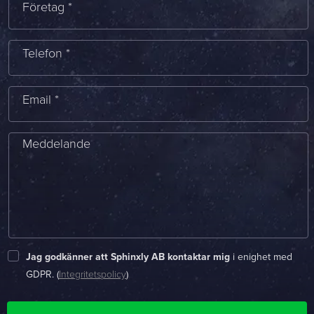
Företag *
Namn *
Telefon *
Företag *
E-post *
Email *
Telefon *
Meddelande
Meddelande
Bifoga en fil
Det är OK att Sphinxly använder mina uppgifter för att kontakta
Jag godkänner att Sphinxly AB kontaktar mig
i enighet med
mig. (
integritetspolicy
)
GDPR. (
Integritetspolicy
)
Skicka meddelande