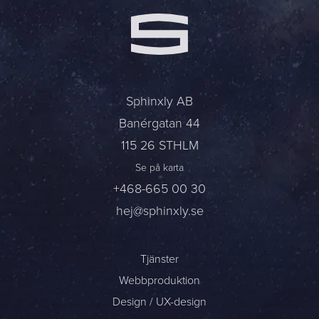
Namn *
Företag *
E-post *
Sphinxly AB
Banérgatan 44
Telefon *
115 26 STHLM
Se på karta
Meddelande
+468-665 00 30
hej@sphinxly.se
Bifoga en fil
Det är OK att Sphinxly använder mina uppgifter för att kontakta
Tjänster
mig. (
integritetspolicy
)
Webbproduktion
Design / UX-design
Skicka meddelande