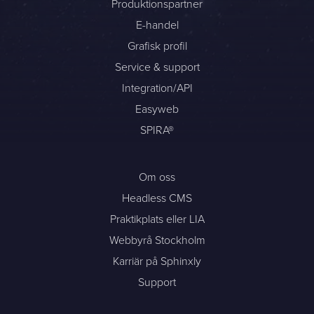
Produktionspartner
E-handel
Sphinxly AB
Grafisk profil
Banérgatan 44
Service & support
115 26 STHLM
Integration/API
Se på karta
Easyweb
+468-665 00 30
SPIRA®
hej@sphinxly.se
Om oss
Befintlig kund? Support
Headless CMS
Om oss / Kontaktpersoner
Praktikplats eller LIA
Karriär på Sphinxly
LIA / Praktik
Webbyrå Stockholm
Karriär på Sphinxly
Support