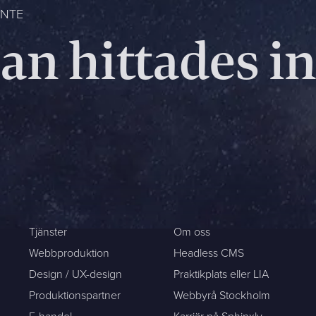
INTE
dan hittades i
rkommer oftast redan samma dag
Mitt största problem är...
Företag *
Telefon *
Tjänster
Om oss
Webbproduktion
Headless CMS
Design / UX-design
Praktikplats eller LIA
Produktionspartner
Webbyrå Stockholm