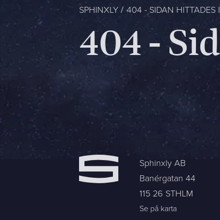
Kontakt
SPHINXLY
404 - SIDAN HITTADES 
404 - Si
Berätta om er verksamhet, er vision och ert nuläge. Vi åte
Jag är...
Jag vill...
Namn *
E-post *
Sphinxly AB
Banérgatan 44
115 26 STHLM
Meddelande
Se på karta