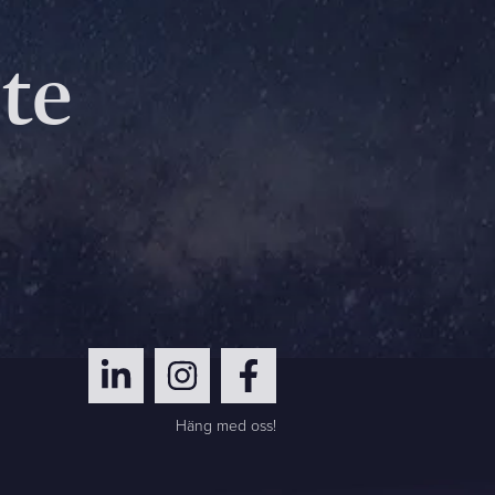
nte
Häng med oss!
Skicka meddelande