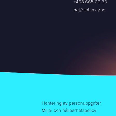
+468-665 00 30
Bifoga en fil
hej@sphinxly.se
Det är OK att Sphinxly använder mina uppgifter för att ko
Sphinxly AB
+468-665 00 30
Banérgatan 44
hej@sphinxly.se
115 26 STHLM
Se på karta
Hantering av personuppgifter
Miljö- och hållbarhetspolicy