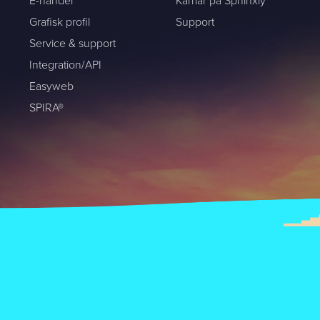
E-handel
Karriär på Sphinxly
Grafisk profil
Support
Service & support
ntakta mig. (
integritetspolicy
)
Integration/API
Easyweb
SPIRA®
Befintlig kund? Support
Om oss / Kontaktpersoner
Karriär på Sphinxly
LIA / Praktik