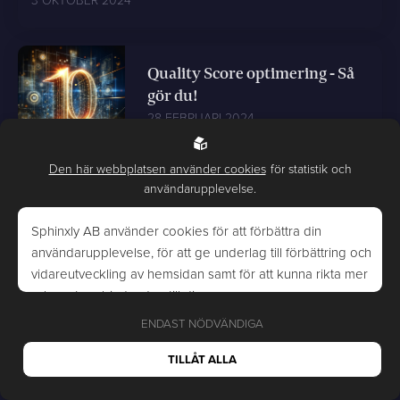
Quality Score optimering - Så
gör du!
28 FEBRUARI 2024
Den här webbplatsen använder cookies
för statistik och
användarupplevelse.
Vad behöver man ha koll på gällande CSRD?
3 OKTOBER 2024
Sphinxly AB använder cookies för att förbättra din
användarupplevelse, för att ge underlag till förbättring och
vidareutveckling av hemsidan samt för att kunna rikta mer
relevanta erbjudanden till dig.
ENDAST NÖDVÄNDIGA
Läs gärna vår
personuppgiftspolicy
. Om du samtycker till vår
användning, välj
Tillåt alla
. Om du vill ändra ditt val i
TILLÅT ALLA
efterhand hittar du den möjligheten i botten på sidan.