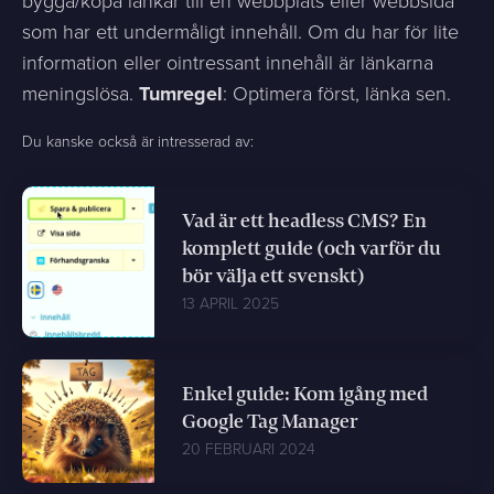
bygga/köpa länkar till en webbplats eller webbsida
som har ett undermåligt innehåll. Om du har för lite
information eller ointressant innehåll är länkarna
meningslösa.
Tumregel
: Optimera först, länka sen.
Du kanske också är intresserad av:
Vad är ett headless CMS? En
komplett guide (och varför du
bör välja ett svenskt)
13 APRIL 2025
Enkel guide: Kom igång med
Google Tag Manager
20 FEBRUARI 2024