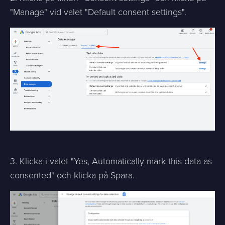
"Manage" vid valet "Default consent settings".
3. Klicka i valet "Yes, Automatically mark this data as
consented" och klicka på Spara.