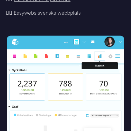
👉🏻
Easywebs svenska webbplats