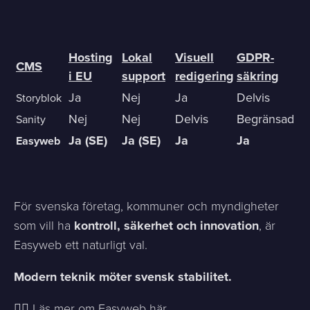
Hosting
Lokal
Visuell
GDPR-
CMS
i EU
support
redigering
säkring
Ja
Nej
Ja
Delvis
Storyblok
Nej
Nej
Delvis
Begränsad
Sanity
Ja (SE)
Ja (SE)
Ja
Ja
Easyweb
För svenska företag, kommuner och myndigheter
som vill ha
kontroll, säkerhet och innovation
, är
Easyweb ett naturligt val.
Modern teknik möter svensk stabilitet.
👉🏻
Läs mer om Easyweb här