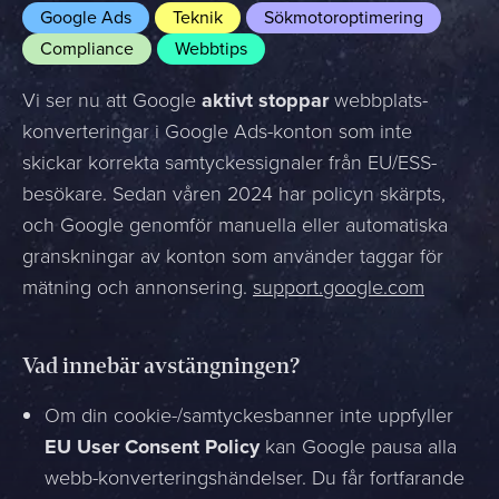
Google Ads
Teknik
Sökmotoroptimering
Compliance
Webbtips
Vi ser nu att Google
aktivt stoppar
webbplats-
konverteringar i Google Ads-konton som inte
skickar korrekta samtyckessignaler från EU/ESS-
besökare. Sedan våren 2024 har policyn skärpts,
och Google genomför manuella eller automatiska
granskningar av konton som använder taggar för
mätning och annonsering.
support.google.com
Vad innebär avstängningen?
Om din cookie-/samtyckesbanner inte uppfyller
EU User Consent Policy
kan Google pausa alla
webb-konverteringshändelser. Du får fortfarande