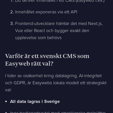
Du skriver innehållet i ett CMS (Easyweb t.ex.)
Innehållet exponeras via ett API
Frontend-utvecklare hämtar det med Next.js,
Vue eller React och bygger exakt den
upplevelse som behövs
Varför är ett svenskt CMS som
Easyweb rätt val?
I tider av osäkerhet kring datalagring, AI-integritet
och GDPR, är Easywebs lokala modell ett strategiskt
val:
All data lagras i Sverige
Inga tredjepartsavtal med amerikanska molnjättar