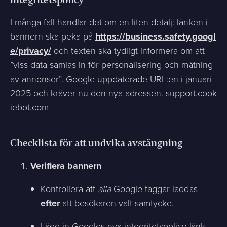
integritetspolicy
I många fall handlar det om en liten detalj: länken i
bannern ska peka på
https://business.safety.googl
e/privacy/
och texten ska tydligt informera om att
”viss data samlas in för personalisering och mätning
av annonser”. Google uppdaterade URL:en i januari
2025 och kräver nu den nya adressen.
support.cook
iebot.com
Checklista för att undvika avstängning
Verifiera bannern
Kontrollera att
alla
Google-taggar laddas
efter
att besökaren valt samtycke.
Lägg in Googles nya integritetspolicy-länk