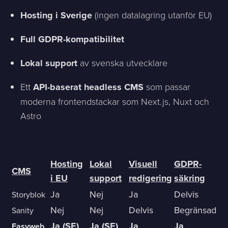
Hosting i Sverige
(ingen datalagring utanför EU)
Full GDPR-kompatibilitet
Lokal support
av svenska utvecklare
Ett
API-baserat headless CMS
som passar
moderna frontendstackar som Next.js, Nuxt och
Astro
Hosting
Lokal
Visuell
GDPR-
CMS
i EU
support
redigering
säkring
Ja
Nej
Ja
Delvis
Storyblok
Nej
Nej
Delvis
Begränsad
Sanity
Ja (SE)
Ja (SE)
Ja
Ja
Easyweb