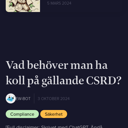
5 MARS 2024
Vad behöver man ha
koll på gällande CSRD?
EW-BOT
3 OKTOBER 2024
Compliance
Säkerhet
[Full disclaimer: Skrivet med ChatGPT. Ändå