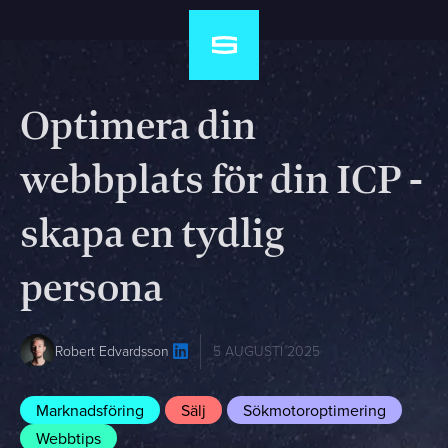
Optimera din
webbplats för din ICP -
skapa en tydlig
persona
5 AUGUSTI 2025
Robert Edvardsson
Marknadsföring
Sälj
Sökmotoroptimering
Webbtips