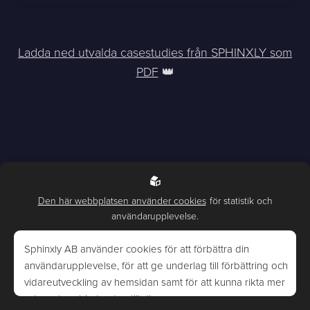
Ladda ned utvalda casestudies från SPHINXLY som
PDF
👑
Den här webbplatsen använder cookies
för statistik och
användarupplevelse.
Sphinxly AB använder cookies för att förbättra din
användarupplevelse, för att ge underlag till förbättring och
vidareutveckling av hemsidan samt för att kunna rikta mer
www.sphinxly.se
relevanta erbjudanden till dig.