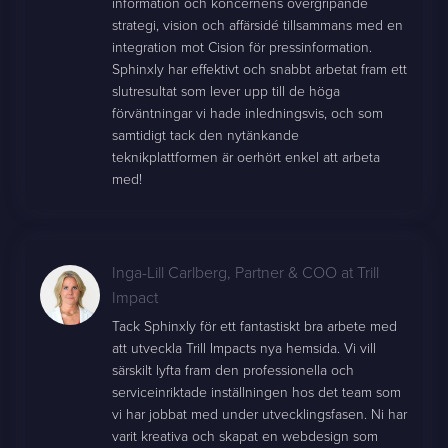
information och koncernens övergripande
strategi, vision och affärsidé tillsammans med en
integration mot Cision för pressinformation.
Sphinxly har effektivt och snabbt arbetat fram ett
slutresultat som lever upp till de höga
förväntningar vi hade inledningsvis, och som
samtidigt tack den nytänkande
teknikplattformen är oerhört enkel att arbeta
med!
Inga-Lill Carlberg
,
Partner & COO at Trill
Impact
Tack Sphinxly för ett fantastiskt bra arbete med
att utveckla Trill Impacts nya hemsida. Vi vill
särskilt lyfta fram den professionella och
serviceinriktade inställningen hos det team som
vi har jobbat med under utvecklingsfasen. Ni har
varit kreativa och skapat en webdesign som