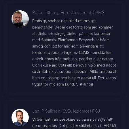
Peter Tillberg
,
Föreståndare at CSMS
Proffsigt, snabbt och alltid ett trevligt
bemötande. Det är det första som jag kommer
att tänka på när jag tänker på mina kontakter
med Sphinxly. Plattformen Easyweb är både
snygg och lätt för mig som användare att
hantera. Uppdateringar av CSMS hemsida kan
enkelt göras från mobilen, paddan eller datorn.
Och skulle jag trots allt behöva hjälp med något
så är Sphinxlys support suverän. Alltid snabba att
hitta en lösning och hjälper gärna till. Det känns
tryggt för mig som kund. 5 stjärnor!
Jani P Sallinen
,
SvD, ledamot i FGJ
Vi har hört från besökare av våra nya sajter att
de uppskattas. Det glädjer såklart oss att FGJ fått