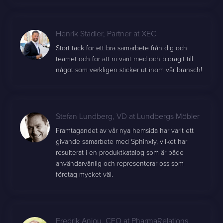
Henrik Stadler
,
Partner at XEC
Stort tack för ett bra samarbete från dig och
teamet och för att ni varit med och bidragit till
något som verkligen sticker ut inom vår bransch!
Stefan Lundberg
,
VD at Lundbergs Möbler
Framtagandet av vår nya hemsida har varit ett
givande samarbete med Sphinxly, vilket har
resulterat i en produktkatalog som är både
användarvänlig och representerar oss som
företag mycket väl.
Fredrik Anjou
,
CEO at PharmaRelations