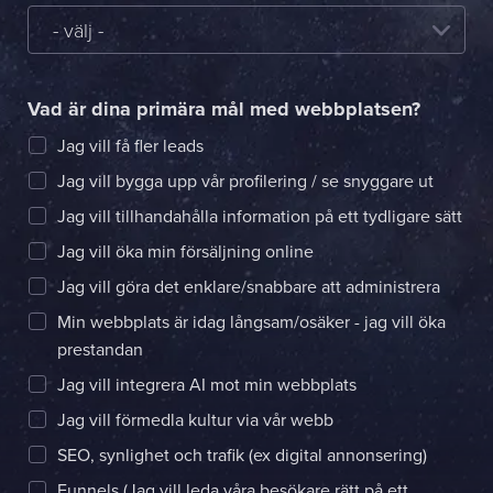
- välj -
Vad är dina primära mål med webbplatsen?
Jag vill få fler leads
Jag vill bygga upp vår profilering / se snyggare ut
Jag vill tillhandahålla information på ett tydligare sätt
Jag vill öka min försäljning online
Jag vill göra det enklare/snabbare att administrera
Min webbplats är idag långsam/osäker - jag vill öka
prestandan
Jag vill integrera AI mot min webbplats
Jag vill förmedla kultur via vår webb
SEO, synlighet och trafik (ex digital annonsering)
Funnels (Jag vill leda våra besökare rätt på ett