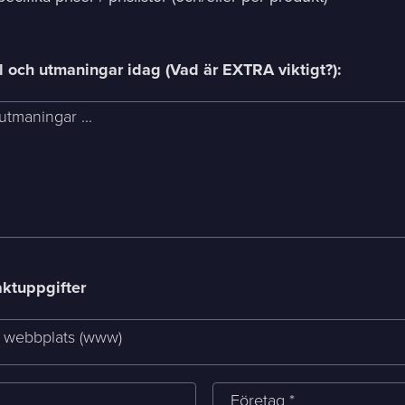
 och utmaningar idag (Vad är EXTRA viktigt?):
utmaningar ...
aktuppgifter
g webbplats (www)
Företag *