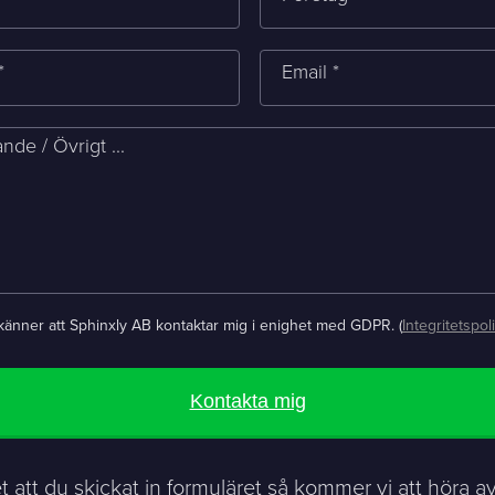
*
Email *
de / Övrigt ...
änner att Sphinxly AB kontaktar mig i enighet med GDPR. (
Integritetspol
Kontakta mig
et att du skickat in formuläret så kommer vi att höra av