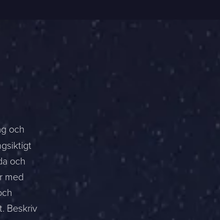
ag och
gsiktigt
da och
ar med
och
t. Beskriv