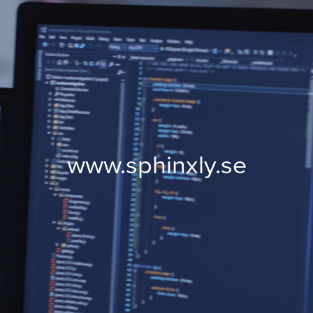
www.sphinxly.se