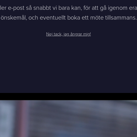
ller e-post så snabbt vi bara kan, för att gå igenom er
önskemål, och eventuellt boka ett möte tillsammans.
Nej tack, jag ångrar mig!