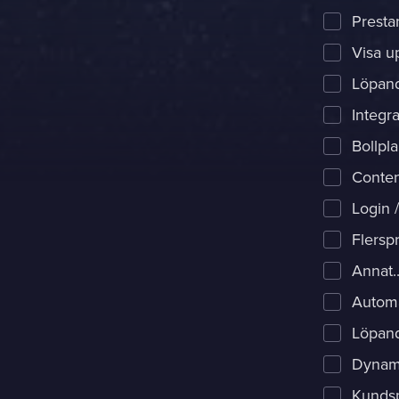
Presta
Visa u
Löpand
Integr
Bollpl
Content
Login /
Flersp
Annat.
Automa
Löpand
Dynami
Kundspe