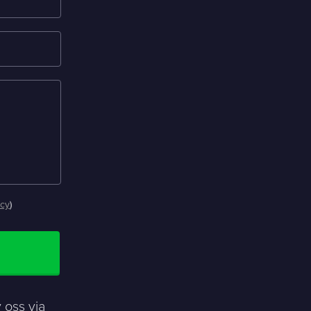
icy
)
 oss via