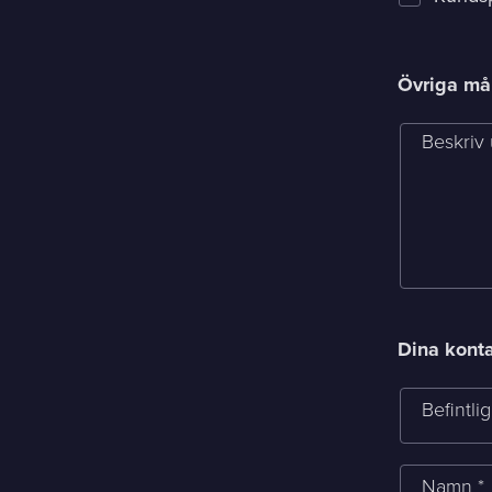
Övriga mål
Beskriv 
Dina kont
Befintli
Namn *