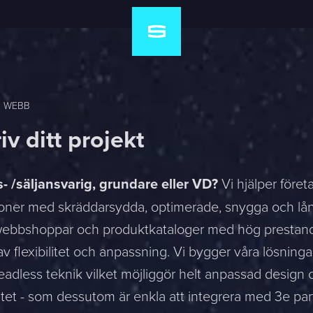
: WEBB
iv ditt projekt
 /säljansvarig, grundare eller VD?
Vi hjälper föret
ioner med skräddarsydda, optimerade, snygga och lån
webbshoppar och produktkataloger med hög prestan
v flexibilitet och anpassning. Vi bygger våra lösning
adless teknik vilket möjliggör helt anpassad design 
itet - som dessutom är enkla att integrera med 3e par