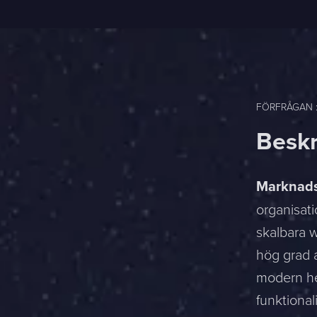
FÖRFRÅGAN 
Beskr
Marknads-
organisat
skalbara 
hög grad a
modern he
funktional