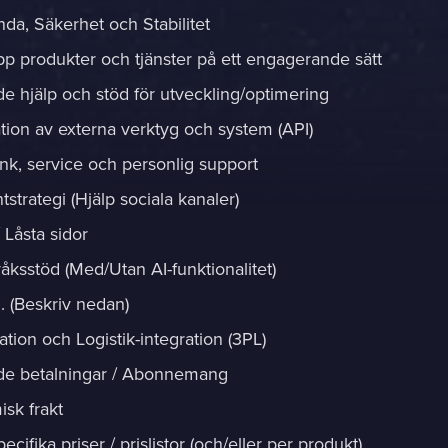
nda, Säkerhet och Stabilitet
pp produkter och tjänster på ett engagerande sätt
e hjälp och stöd för utveckling/optimering
ation av externa verktyg och system (API)
ank, service och personlig support
strategi (Hjälp sociala kanaler)
 Låsta sidor
råksstöd (Med/Utan AI-funktionalitet)
.. (Beskriv nedan)
tion och Logistik-integration (3PL)
e betalningar / Abonnemang
sk frakt
cifika priser / prislistor (och/eller per produkt)