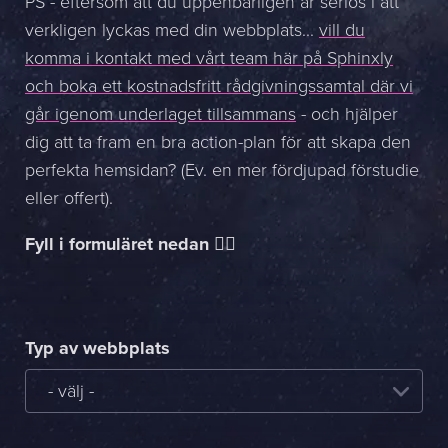
PS - eftersom att du uppenbarligen är seriös i att
verkligen lyckas med din webbplats...
vill du
komma i kontakt med vårt team här på Sphinxly
och boka ett kostnadsfritt rådgivningssamtal där vi
går igenom underlaget tillsammans
- och hjälper
dig att ta fram en bra action-plan för att skapa den
perfekta hemsidan? (Ev. en mer fördjupad förstudie
eller offert).
Fyll i formuläret nedan 👇🏻
Typ av webbplats
- välj -