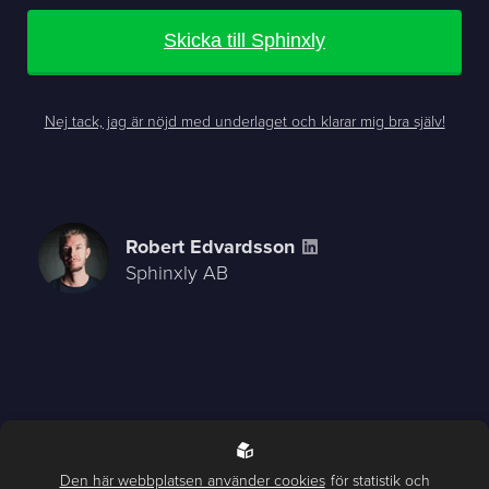
Skicka till Sphinxly
Nej tack, jag är nöjd med underlaget och klarar mig bra själv!
Robert Edvardsson
Sphinxly AB
Den här webbplatsen använder cookies
för statistik och