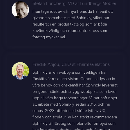
Stefan Lundberg
,
VD at Lundbergs Möbler
Framtagandet av vår nya hemsida har varit ett
givande samarbete med Sphinxly, vilket har
resulterat i en produktkatalog som är både
användarvänlig och representerar oss som
företag mycket väl.
Fredrik Anjou
,
CEO at PharmaRelations
Sphinxly är en webbyrå som verkligen har
förstått vår resa och vision. Genom att lyssna in
våra behov och önskemål har Sphinxly levererat
en genomtänkt och snygg webbplats som lever
upp till våra höga förväntningar. Vi har haft nöjet
att arbeta med Sphinxly sedan 2016, och nu
senast 2023 utfördes ett större lyft av UX,
flöden och struktur. Vi kan starkt rekommendera
Sphinxly till företag som letar efter en byrå som
kan kombinera design, teknik och långsiktig