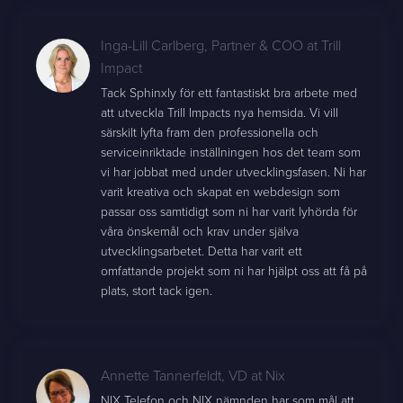
Inga-Lill Carlberg
,
Partner & COO at Trill
Impact
Tack Sphinxly för ett fantastiskt bra arbete med
att utveckla Trill Impacts nya hemsida. Vi vill
särskilt lyfta fram den professionella och
serviceinriktade inställningen hos det team som
vi har jobbat med under utvecklingsfasen. Ni har
varit kreativa och skapat en webdesign som
passar oss samtidigt som ni har varit lyhörda för
våra önskemål och krav under själva
utvecklingsarbetet. Detta har varit ett
omfattande projekt som ni har hjälpt oss att få på
plats, stort tack igen.
Annette Tannerfeldt
,
VD at Nix
NIX Telefon och NIX nämnden har som mål att