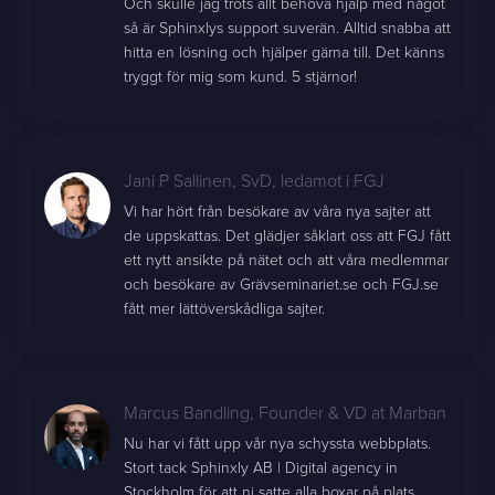
Och skulle jag trots allt behöva hjälp med något
så är Sphinxlys support suverän. Alltid snabba att
hitta en lösning och hjälper gärna till. Det känns
tryggt för mig som kund. 5 stjärnor!
Jani P Sallinen
,
SvD, ledamot i FGJ
Vi har hört från besökare av våra nya sajter att
de uppskattas. Det glädjer såklart oss att FGJ fått
ett nytt ansikte på nätet och att våra medlemmar
och besökare av Grävseminariet.se och FGJ.se
fått mer lättöverskådliga sajter.
Marcus Bandling
,
Founder & VD at Marban
Nu har vi fått upp vår nya schyssta webbplats.
Stort tack Sphinxly AB | Digital agency in
Stockholm för att ni satte alla boxar på plats.